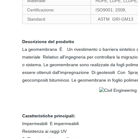
Materiale:
HDPE, LDPE, LLDPE
Certificazione:
ISO9001: 2008,
Standard:
ASTM GRI-GM13
Descrizione del prodotto
La geomembrana È Un rivestimento o barriera sintetico a 
materiale Relativo all'ingegneria per controllare la migrazio
o sistema. Le geomembrane sono realizzate da fogli polimer
essere ottenuti dall'impregnazione Di geotessili Con Spra
geocompositi bituminosi. Le geomembrane in foglio polimeri
Caratteristiche principali:
Impermeabili E impermeabili
Resistenza ai raggi UV