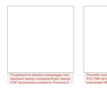
Progettazione plastica stampaggio non
Pannello touc
standard stampi componenti per stampi
PLC HMI all i
CNC lavorazione tungsteno Punzone e
industriale H
punzone in acciaio