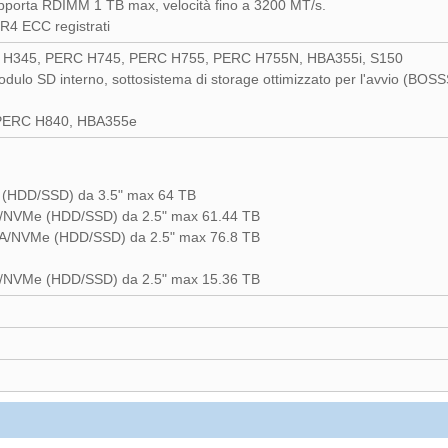
pporta RDIMM 1 TB max, velocità fino a 3200 MT/s.
R4 ECC registrati
PERC H345, PERC H745, PERC H755, PERC H755N, HBA355i, S150
modulo SD interno, sottosistema di storage ottimizzato per l'avvio (B
 PERC H840, HBA355e
TA (HDD/SSD) da 3.5" max 64 TB
TA/NVMe (HDD/SSD) da 2.5" max 61.44 TB
ATA/NVMe (HDD/SSD) da 2.5" max 76.8 TB
TA/NVMe (HDD/SSD) da 2.5" max 15.36 TB