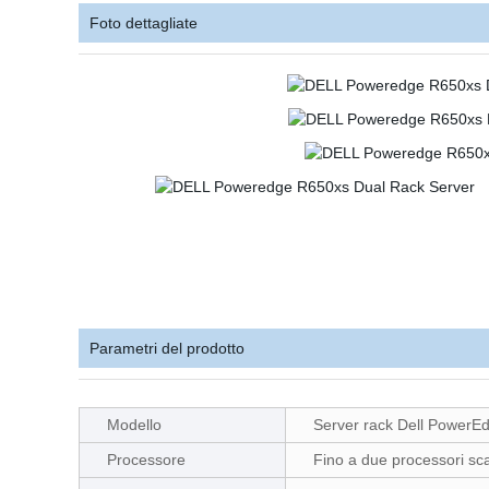
Foto dettagliate
Parametri del prodotto
Modello
Server rack Dell PowerE
Processore
Fino a due processori sca