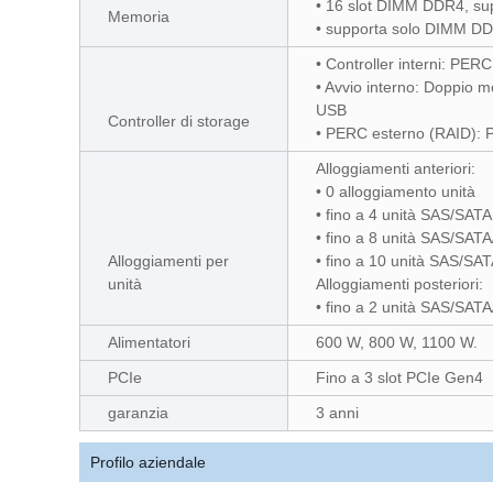
• 16 slot DIMM DDR4, su
Memoria
• supporta solo DIMM DD
• Controller interni: 
• Avvio interno: Doppio 
USB
Controller di storage
• PERC esterno (RAID):
Alloggiamenti anteriori:
• 0 alloggiamento unità
• fino a 4 unità SAS/SA
• fino a 8 unità SAS/SA
Alloggiamenti per
• fino a 10 unità SAS/S
unità
Alloggiamenti posteriori:
• fino a 2 unità SAS/SA
Alimentatori
600 W, 800 W, 1100 W.
PCIe
Fino a 3 slot PCIe Gen4
garanzia
3 anni
Profilo aziendale