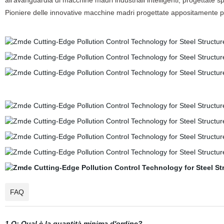
all'avanguardia di macchine madri industriali intelligenti, progettate sp
Pioniere delle innovative macchine madri progettate appositamente per 
FAQ
1.Q: Qual è la quantità minima d'ordine?