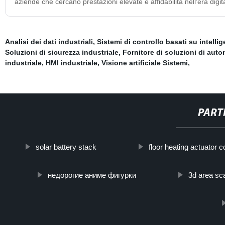
aziende che cercano prestazioni elevate e affidabilità nell'era digit
Analisi dei dati industriali
,
Sistemi di controllo basati su intellige
Soluzioni di sicurezza industriale
,
Fornitore di soluzioni di aut
industriale
,
HMI industriale
,
Visione artificiale Sistemi
,
PART
solar battery stack
floor heating actuator c
недорогие аниме фигурки
3d area sc